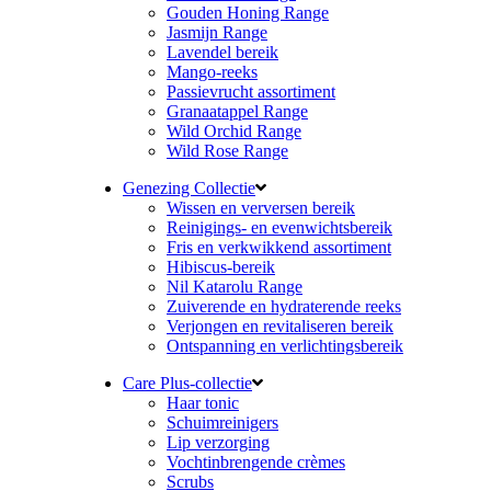
Gouden Honing Range
Jasmijn Range
Lavendel bereik
Mango-reeks
Passievrucht assortiment
Granaatappel Range
Wild Orchid Range
Wild Rose Range
Genezing Collectie
Wissen en verversen bereik
Reinigings- en evenwichtsbereik
Fris en verkwikkend assortiment
Hibiscus-bereik
Nil Katarolu Range
Zuiverende en hydraterende reeks
Verjongen en revitaliseren bereik
Ontspanning en verlichtingsbereik
Care Plus-collectie
Haar tonic
Schuimreinigers
Lip verzorging
Vochtinbrengende crèmes
Scrubs