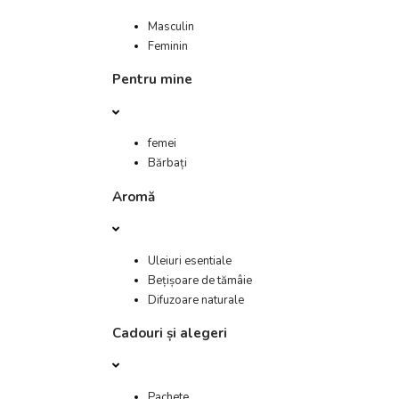
Masculin
Feminin
Pentru mine
femei
Bărbați
Aromă
Uleiuri esentiale
Bețișoare de tămâie
Difuzoare naturale
Cadouri și alegeri
Pachete