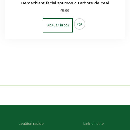
Demachiant facial spumos cu arbore de ceai
€
8.99
ADAUGĂ ÎN COȘ
Legături rapide
Link-uri utile