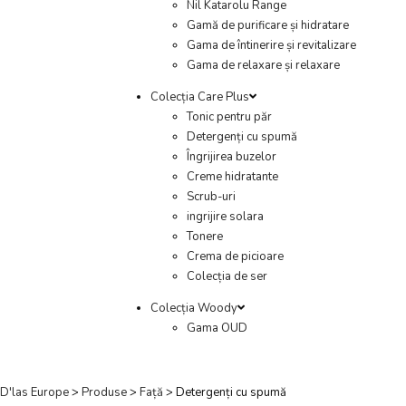
Nil Katarolu Range
Gamă de purificare și hidratare
Gama de întinerire și revitalizare
Gama de relaxare și relaxare
Colecția Care Plus
Tonic pentru păr
Detergenți cu spumă
Îngrijirea buzelor
Creme hidratante
Scrub-uri
ingrijire solara
Tonere
Crema de picioare
Colecția de ser
Colecția Woody
Gama OUD
D'las Europe
>
Produse
>
Față
>
Detergenți cu spumă