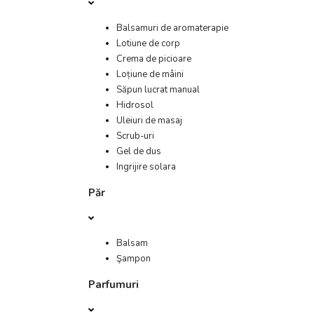
Balsamuri de aromaterapie
Lotiune de corp
Crema de picioare
Loțiune de mâini
Săpun lucrat manual
Hidrosol
Uleiuri de masaj
Scrub-uri
Gel de dus
Ingrijire solara
Păr
Balsam
Şampon
Parfumuri