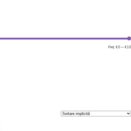
Preț:
€0
—
€10