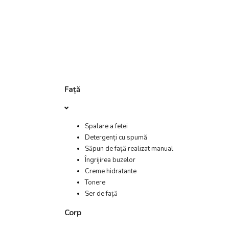
Față
Spalare a fetei
Detergenți cu spumă
Săpun de față realizat manual
Îngrijirea buzelor
Creme hidratante
Tonere
Ser de față
Corp