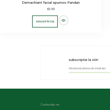
Demachiant facial spumos Pandan
€
8.99
ADAUGĂ ÎN COȘ
subscriptie la stiri
Contactaţi-ne