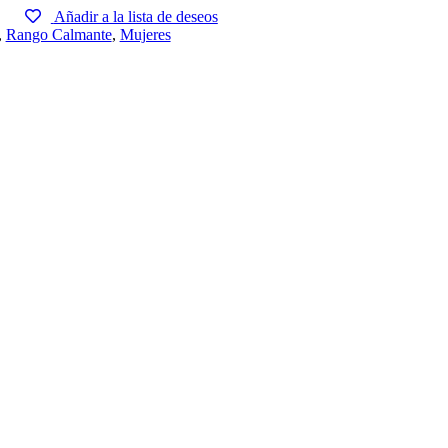
Añadir a la lista de deseos
,
Rango Calmante
,
Mujeres
sApp
ssenger
Compartir