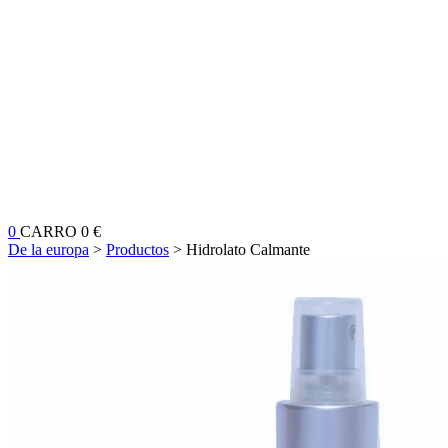
0
CARRO
0 €
De la europa
>
Productos
>
Hidrolato Calmante