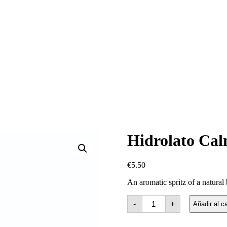
Hidrolato Ca
€
5.50
An aromatic spritz of a natural
Soothing
-
+
Añadir al ca
Hydrosol
cantidad